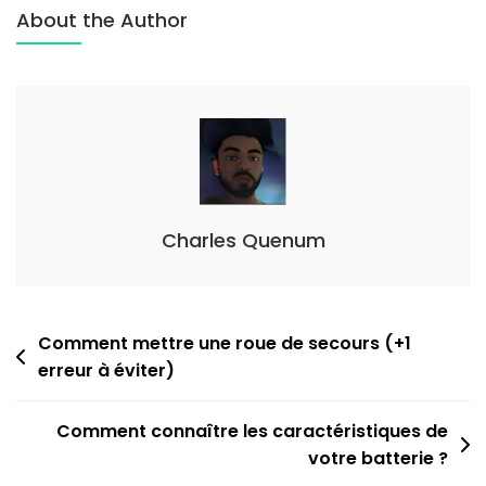
Piège
About the Author
Des
Caches-
Écrous
:
Pourquoi
Vous
N’arrivez
Pas
Charles Quenum
À
Démonter
Vos
Navigation
Comment mettre une roue de secours (+1
Roues
erreur à éviter)
de
l’article
Comment connaître les caractéristiques de
votre batterie ?